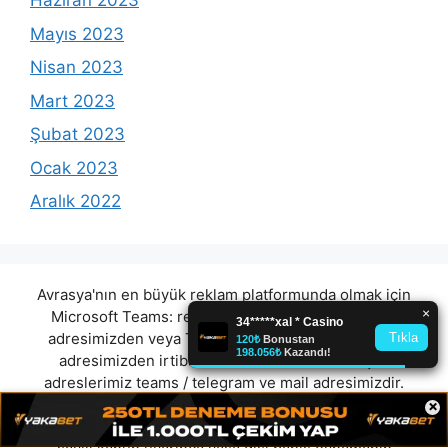
Haziran 2023
Mayıs 2023
Nisan 2023
Mart 2023
Şubat 2023
Ocak 2023
Aralık 2022
Avrasya'nın en büyük reklam platformunda olmak için
Microsoft Teams:
reklam@avrasyamarketing.com
adresimizden veya Telegram: @Avrasyamarketing
adresimizden irtibat kurabilirsiniz. (Tek iletişim
adreslerimiz teams / telegram ve mail adresimizdir.
Harici hiçbir iletişim adresimiz bulunmamaktadır.
×
Lütfen itibar etmeyiniz.) Türkiye yasalarına göre 7258