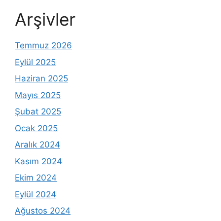
Arşivler
Temmuz 2026
Eylül 2025
Haziran 2025
Mayıs 2025
Şubat 2025
Ocak 2025
Aralık 2024
Kasım 2024
Ekim 2024
Eylül 2024
Ağustos 2024