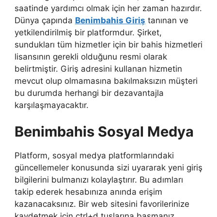
saatinde yardımcı olmak için her zaman hazırdır.
Dünya çapında
Benimbahis Giriş
tanınan ve
yetkilendirilmiş bir platformdur. Şirket,
sundukları tüm hizmetler için bir bahis hizmetleri
lisansının gerekli olduğunu resmi olarak
belirtmiştir. Giriş adresini kullanan hizmetin
mevcut olup olmamasına bakılmaksızın müşteri
bu durumda herhangi bir dezavantajla
karşılaşmayacaktır.
Benimbahis Sosyal Medya
Platform, sosyal medya platformlarındaki
güncellemeler konusunda sizi uyararak yeni giriş
bilgilerini bulmanızı kolaylaştırır. Bu adımları
takip ederek hesabınıza anında erişim
kazanacaksınız. Bir web sitesini favorilerinize
kaydetmek için ctrl+d tuşlarına basmanız