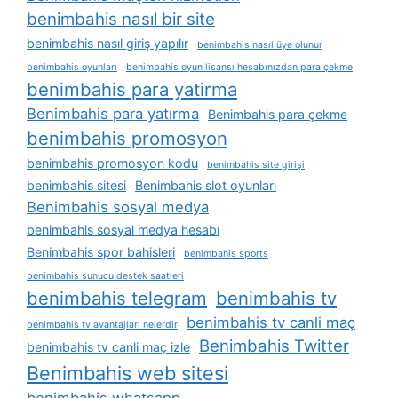
benimbahis nasıl bir site
benimbahis nasıl giriş yapılır
benimbahis nasıl üye olunur
benimbahis oyunları
benimbahis oyun lisansı hesabınızdan para çekme
benimbahis para yatirma
Benimbahis para yatırma
Benimbahis para çekme
benimbahis promosyon
benimbahis promosyon kodu
benimbahis site girişi
benimbahis sitesi
Benimbahis slot oyunları
Benimbahis sosyal medya
benimbahis sosyal medya hesabı
Benimbahis spor bahisleri
benimbahis sports
benimbahis sunucu destek saatleri
benimbahis telegram
benimbahis tv
benimbahis tv canli maç
benimbahis tv avantajları nelerdir
Benimbahis Twitter
benimbahis tv canli maç izle
Benimbahis web sitesi