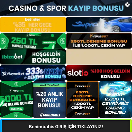
×
Benimbahis GİRİŞ İÇİN TIKLAYINIZ!