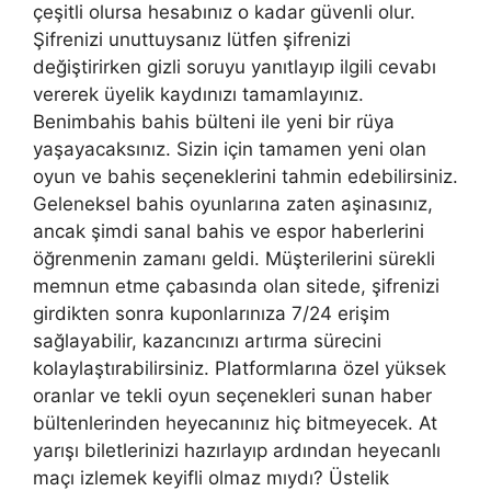
çeşitli olursa hesabınız o kadar güvenli olur.
Şifrenizi unuttuysanız lütfen şifrenizi
değiştirirken gizli soruyu yanıtlayıp ilgili cevabı
vererek üyelik kaydınızı tamamlayınız.
Benimbahis bahis bülteni ile yeni bir rüya
yaşayacaksınız. Sizin için tamamen yeni olan
oyun ve bahis seçeneklerini tahmin edebilirsiniz.
Geleneksel bahis oyunlarına zaten aşinasınız,
ancak şimdi sanal bahis ve espor haberlerini
öğrenmenin zamanı geldi. Müşterilerini sürekli
memnun etme çabasında olan sitede, şifrenizi
girdikten sonra kuponlarınıza 7/24 erişim
sağlayabilir, kazancınızı artırma sürecini
kolaylaştırabilirsiniz. Platformlarına özel yüksek
oranlar ve tekli oyun seçenekleri sunan haber
bültenlerinden heyecanınız hiç bitmeyecek. At
yarışı biletlerinizi hazırlayıp ardından heyecanlı
maçı izlemek keyifli olmaz mıydı? Üstelik