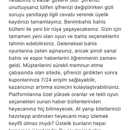
hesabınız o kadar güvenli olur. Şifrenizi
unuttuysanız lütfen şifrenizi değiştirirken gizli
soruyu yanıtlayıp ilgili cevabı vererek üyelik
kaydınızı tamamlayınız. Benimbahis bahis
bülteni ile yeni bir rüya yaşayacaksınız. Sizin için
tamamen yeni olan oyun ve bahis seçeneklerini
tahmin edebilirsiniz. Geleneksel bahis
oyunlarına zaten aşinasınız, ancak şimdi sanal
bahis ve espor haberlerini öğrenmenin zamanı
geldi. Müşterilerini sürekli memnun etme
çabasında olan sitede, şifrenizi girdikten sonra
kuponlarınıza 7/24 erişim sağlayabilir,
kazancınızı artırma sürecini kolaylaştırabilirsiniz.
Platformlarına özel yüksek oranlar ve tekli oyun
seçenekleri sunan haber bültenlerinden
heyecanınız hiç bitmeyecek. At yarışı biletlerinizi
hazırlayıp ardından heyecanlı maçı izlemek
keyifli olmaz mıydı? Üstelik bunların hepsi