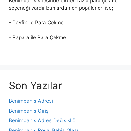
Benimbahis sitesinde birden fazla para çekme
seçeneği vardır bunlardan en popülerleri ise;
- Payfix ile Para Çekme
- Papara ile Para Çekme
Son Yazılar
Benimbahis Adresi
Benimbahis Giriş
Benimbahis Adres Değişikliği
Benimbahis Royal Bahis Olası