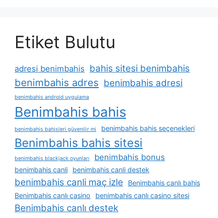
Etiket Bulutu
bahis sitesi benimbahis
adresi benimbahis
benimbahis adres
benimbahis adresi
benimbahis android uygulama
Benimbahis bahis
benimbahis bahis seçenekleri
benimbahis bahisleri güvenilir mi
Benimbahis bahis sitesi
benimbahis bonus
benimbahis blackjack oyunları
benimbahis canli
benimbahis canli destek
benimbahis canli maç izle
Benimbahis canlı bahis
Benimbahis canlı casino
benimbahis canlı casino sitesi
Benimbahis canlı destek