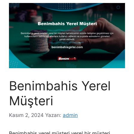
Benimbahis Yerel
Müşteri
Kasım 2, 2024
Yazarı:
admin
Benimbahis yerel müşteri yerel bir müşteri