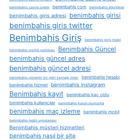
benimbahis com
benimbahis casino üyelik
benimbahis etkinlikler
benimbahis girisi
benimbahis giris adresi
benimbahis giris twitter
Benimbahis Giriş
benimbahis giriş mobil
Benimbahis Güncel
benimbahis gizlilik politikası
benimbahis güncel adres
benimbahis güncel adresi
benimbahis hesabı
benimbahis güvenilir bir gelir kaynağı mıdır
benimbahis instagram
benimbahis hizmet
Benimbahis kayıt
benimbahis kaç oldu
benimbahis kullanıcılar
benimbahis kupon oluşturma
benimbahis maç izleme
benimbahis mobil
benimbahis mobil uygulaması
Benimbahis müşteri hizmetleri
benimbahis nasıl bir site