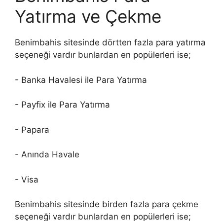
Yatırma ve Çekme
Benimbahis sitesinde dörtten fazla para yatırma
seçeneği vardır bunlardan en popülerleri ise;
- Banka Havalesi ile Para Yatırma
- Payfix ile Para Yatırma
- Papara
- Anında Havale
- Visa
Benimbahis sitesinde birden fazla para çekme
seçeneği vardır bunlardan en popülerleri ise;