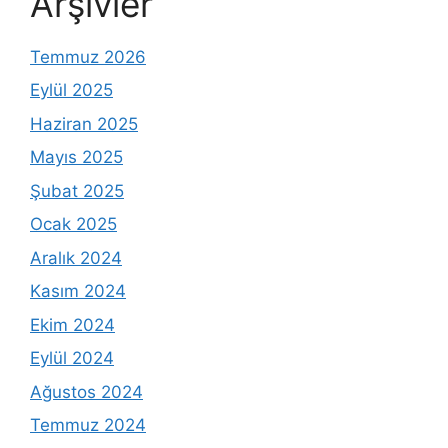
Arşivler
Temmuz 2026
Eylül 2025
Haziran 2025
Mayıs 2025
Şubat 2025
Ocak 2025
Aralık 2024
Kasım 2024
Ekim 2024
Eylül 2024
Ağustos 2024
Temmuz 2024