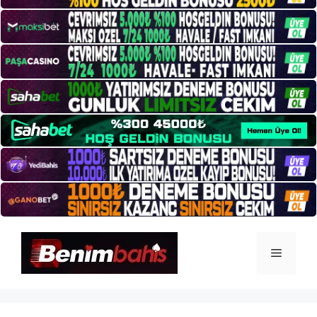
İçeriğe
atla
Menü