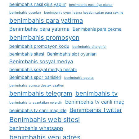
benimbahis nasıl giriş yapılır
benimbahis nasıl üye olunur
benimbahis oyunları
benimbahis oyun lisansı hesabınızdan para çekme
benimbahis para yatirma
Benimbahis para yatırma
Benimbahis para çekme
benimbahis promosyon
benimbahis promosyon kodu
benimbahis site girişi
benimbahis sitesi
Benimbahis slot oyunları
Benimbahis sosyal medya
benimbahis sosyal medya hesabı
Benimbahis spor bahisleri
benimbahis sports
benimbahis sunucu destek saatleri
benimbahis telegram
benimbahis tv
benimbahis tv canli maç
benimbahis tv avantajları nelerdir
Benimbahis Twitter
benimbahis tv canli maç izle
Benimbahis web sitesi
benimbahis whatsapp
benimbahis yeni adres