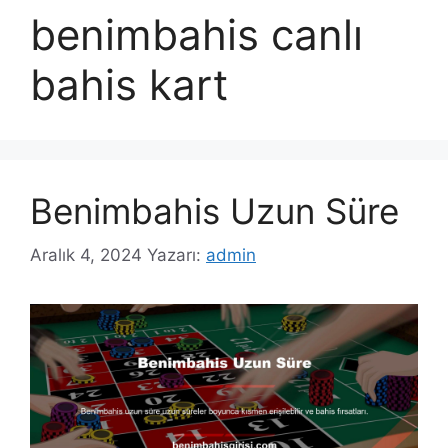
benimbahis canlı
bahis kart
Benimbahis Uzun Süre
Aralık 4, 2024
Yazarı:
admin