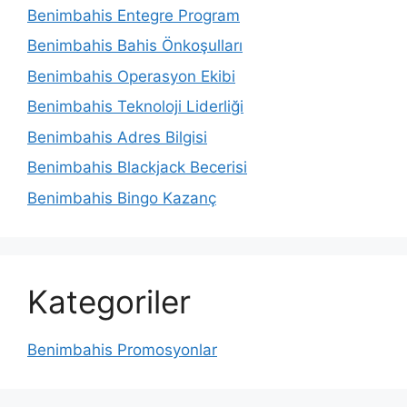
Benimbahis Entegre Program
Benimbahis Bahis Önkoşulları
Benimbahis Operasyon Ekibi
Benimbahis Teknoloji Liderliği
Benimbahis Adres Bilgisi
Benimbahis Blackjack Becerisi
Benimbahis Bingo Kazanç
Kategoriler
Benimbahis Promosyonlar