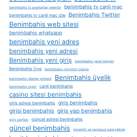
benimbahis tv canli maç
benimbahis tv avantajları nelerdir
Benimbahis Twitter
benimbahis tv canli maç izle
Benimbahis web sitesi
benimbahis whatsapp
benimbahis yeni adres
benimbahis yeni adresi
Benimbahis yeni giriş
benimbahis yerel müşteri
Benimbahis Üye
benimbahis çevrimiçi casino
Benimbahis üyelik
benimbahis ödeme yöntemi
canli benimbahis
benimbahis üyesi
casino sitesi benimbahis
giris benimbahis
giris adresi benimbahis
girisi benimbahis
giris yap benimbahis
güncel adresi benimbahis
giriş sayfası
güncel benimbahis
güvenilir ve sorunsuz para çekme