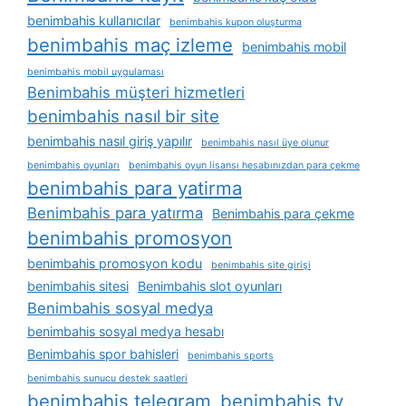
benimbahis kullanıcılar
benimbahis kupon oluşturma
benimbahis maç izleme
benimbahis mobil
benimbahis mobil uygulaması
Benimbahis müşteri hizmetleri
benimbahis nasıl bir site
benimbahis nasıl giriş yapılır
benimbahis nasıl üye olunur
benimbahis oyunları
benimbahis oyun lisansı hesabınızdan para çekme
benimbahis para yatirma
Benimbahis para yatırma
Benimbahis para çekme
benimbahis promosyon
benimbahis promosyon kodu
benimbahis site girişi
benimbahis sitesi
Benimbahis slot oyunları
Benimbahis sosyal medya
benimbahis sosyal medya hesabı
Benimbahis spor bahisleri
benimbahis sports
benimbahis sunucu destek saatleri
benimbahis telegram
benimbahis tv