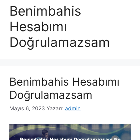
Benimbahis
Hesabımı
Doğrulamazsam
Benimbahis Hesabımı
Doğrulamazsam
Mayıs 6, 2023
Yazarı:
admin