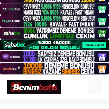
İçeriğe
atla
Menü