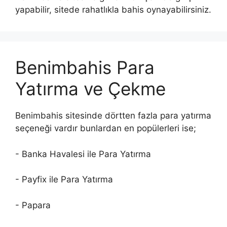
yapabilir, sitede rahatlıkla bahis oynayabilirsiniz.
Benimbahis Para
Yatırma ve Çekme
Benimbahis sitesinde dörtten fazla para yatırma
seçeneği vardır bunlardan en popülerleri ise;
- Banka Havalesi ile Para Yatırma
- Payfix ile Para Yatırma
- Papara