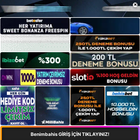
×
Benimbahis GİRİŞ İÇİN TIKLAYINIZ!