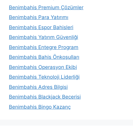
Benimbahis Premium Çözümler
Benimbahis Para Yatırımı
Benimbahis Espor Bahisleri
Benimbahis Yatırım Güvenliği
Benimbahis Entegre Program
Benimbahis Bahis Önkoşulları
Benimbahis Operasyon Ekibi
Benimbahis Teknoloji Liderliği
Benimbahis Adres Bilgisi
Benimbahis Blackjack Becerisi
Benimbahis Bingo Kazanç