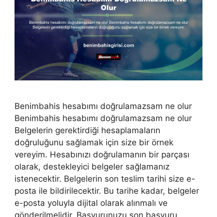
Benimbahis hesabımı doğrulamazsam ne olur
Benimbahis hesabımı doğrulamazsam ne olur
Belgelerin gerektirdiği hesaplamaların
doğruluğunu sağlamak için size bir örnek
vereyim. Hesabınızı doğrulamanın bir parçası
olarak, destekleyici belgeler sağlamanız
istenecektir. Belgelerin son teslim tarihi size e-
posta ile bildirilecektir. Bu tarihe kadar, belgeler
e-posta yoluyla dijital olarak alınmalı ve
gönderilmelidir. Başvurunuzu son başvuru