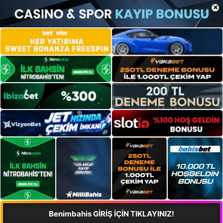
×
Benimbahis GİRİŞ İÇİN TIKLAYINIZ!