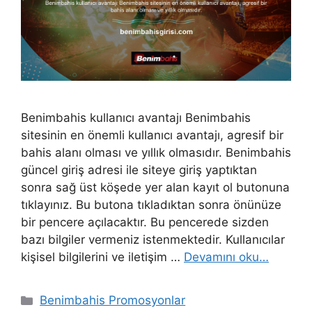
Benimbahis kullanıcı avantajı Benimbahis
sitesinin en önemli kullanıcı avantajı, agresif bir
bahis alanı olması ve yıllık olmasıdır. Benimbahis
güncel giriş adresi ile siteye giriş yaptıktan
sonra sağ üst köşede yer alan kayıt ol butonuna
tıklayınız. Bu butona tıkladıktan sonra önünüze
bir pencere açılacaktır. Bu pencerede sizden
bazı bilgiler vermeniz istenmektedir. Kullanıcılar
kişisel bilgilerini ve iletişim …
Devamını oku…
Kategoriler
Benimbahis Promosyonlar