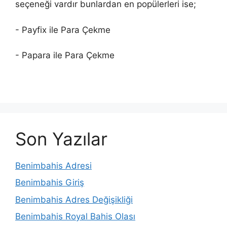
seçeneği vardır bunlardan en popülerleri ise;
- Payfix ile Para Çekme
- Papara ile Para Çekme
Son Yazılar
Benimbahis Adresi
Benimbahis Giriş
Benimbahis Adres Değişikliği
Benimbahis Royal Bahis Olası