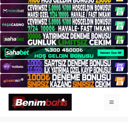
İçeriğe
atla
Menü