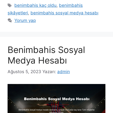
Etiketler
benimbahis kaç oldu
,
benimbahis
şikâyetleri
,
benimbahis sosyal medya hesabı
Yorum yap
Benimbahis Sosyal
Medya Hesabı
Ağustos 5, 2023
Yazarı:
admin