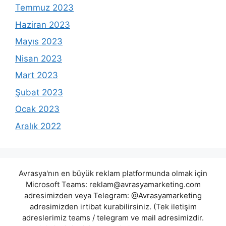
Temmuz 2023
Haziran 2023
Mayıs 2023
Nisan 2023
Mart 2023
Şubat 2023
Ocak 2023
Aralık 2022
Avrasya'nın en büyük reklam platformunda olmak için
Microsoft Teams:
reklam@avrasyamarketing.com
adresimizden veya Telegram: @Avrasyamarketing
adresimizden irtibat kurabilirsiniz. (Tek iletişim
adreslerimiz teams / telegram ve mail adresimizdir.