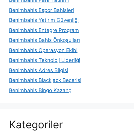
Benimbahis Para Yatırımı
Benimbahis Espor Bahisleri
Benimbahis Yatırım Güvenliği
Benimbahis Entegre Program
Benimbahis Bahis Önkoşulları
Benimbahis Operasyon Ekibi
Benimbahis Teknoloji Liderliği
Benimbahis Adres Bilgisi
Benimbahis Blackjack Becerisi
Benimbahis Bingo Kazanç
Kategoriler