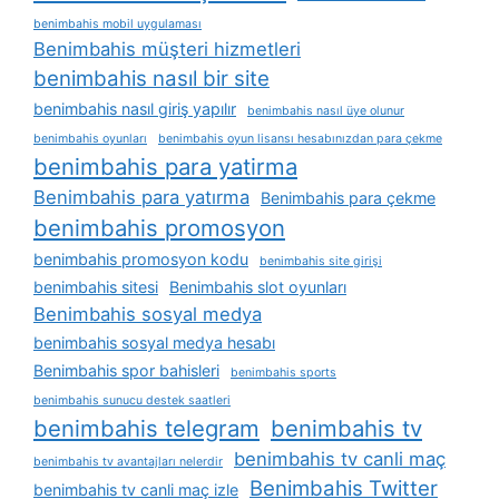
benimbahis mobil uygulaması
Benimbahis müşteri hizmetleri
benimbahis nasıl bir site
benimbahis nasıl giriş yapılır
benimbahis nasıl üye olunur
benimbahis oyunları
benimbahis oyun lisansı hesabınızdan para çekme
benimbahis para yatirma
Benimbahis para yatırma
Benimbahis para çekme
benimbahis promosyon
benimbahis promosyon kodu
benimbahis site girişi
benimbahis sitesi
Benimbahis slot oyunları
Benimbahis sosyal medya
benimbahis sosyal medya hesabı
Benimbahis spor bahisleri
benimbahis sports
benimbahis sunucu destek saatleri
benimbahis telegram
benimbahis tv
benimbahis tv canli maç
benimbahis tv avantajları nelerdir
Benimbahis Twitter
benimbahis tv canli maç izle