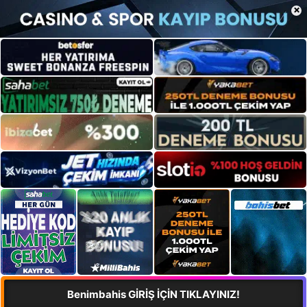
×
Benimbahis GİRİŞ İÇİN TIKLAYINIZ!