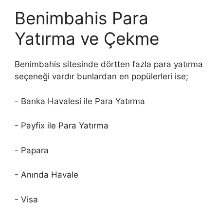
Benimbahis Para
Yatırma ve Çekme
Benimbahis sitesinde dörtten fazla para yatırma
seçeneği vardır bunlardan en popülerleri ise;
- Banka Havalesi ile Para Yatırma
- Payfix ile Para Yatırma
- Papara
- Anında Havale
- Visa