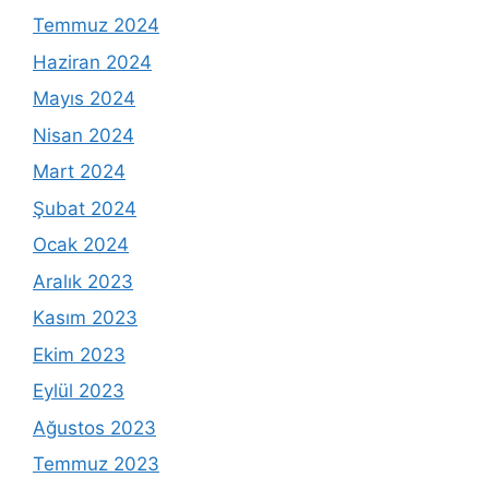
Temmuz 2024
Haziran 2024
Mayıs 2024
Nisan 2024
Mart 2024
Şubat 2024
Ocak 2024
Aralık 2023
Kasım 2023
Ekim 2023
Eylül 2023
Ağustos 2023
Temmuz 2023