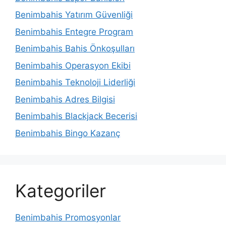
Benimbahis Yatırım Güvenliği
Benimbahis Entegre Program
Benimbahis Bahis Önkoşulları
Benimbahis Operasyon Ekibi
Benimbahis Teknoloji Liderliği
Benimbahis Adres Bilgisi
Benimbahis Blackjack Becerisi
Benimbahis Bingo Kazanç
Kategoriler
Benimbahis Promosyonlar