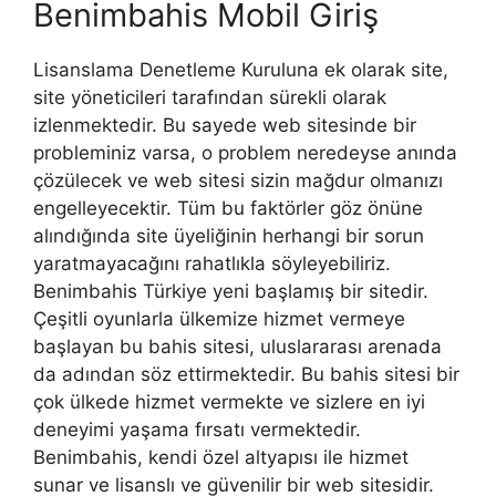
Benimbahis Mobil Giriş
Lisanslama Denetleme Kuruluna ek olarak site,
site yöneticileri tarafından sürekli olarak
izlenmektedir. Bu sayede web sitesinde bir
probleminiz varsa, o problem neredeyse anında
çözülecek ve web sitesi sizin mağdur olmanızı
engelleyecektir. Tüm bu faktörler göz önüne
alındığında site üyeliğinin herhangi bir sorun
yaratmayacağını rahatlıkla söyleyebiliriz.
Benimbahis Türkiye yeni başlamış bir sitedir.
Çeşitli oyunlarla ülkemize hizmet vermeye
başlayan bu bahis sitesi, uluslararası arenada
da adından söz ettirmektedir. Bu bahis sitesi bir
çok ülkede hizmet vermekte ve sizlere en iyi
deneyimi yaşama fırsatı vermektedir.
Benimbahis, kendi özel altyapısı ile hizmet
sunar ve lisanslı ve güvenilir bir web sitesidir.