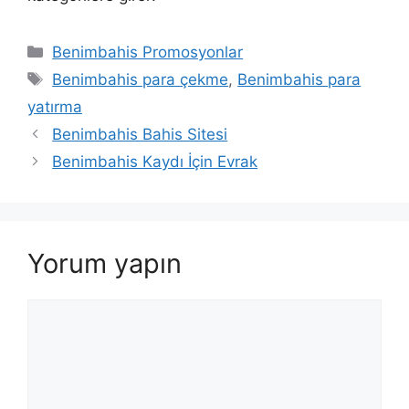
Kategoriler
Benimbahis Promosyonlar
Etiketler
Benimbahis para çekme
,
Benimbahis para
yatırma
Benimbahis Bahis Sitesi
Benimbahis Kaydı İçin Evrak
Yorum yapın
Yorum