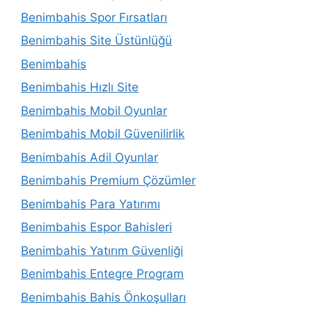
Benimbahis Spor Fırsatları
Benimbahis Site Üstünlüğü
Benimbahis
Benimbahis Hızlı Site
Benimbahis Mobil Oyunlar
Benimbahis Mobil Güvenilirlik
Benimbahis Adil Oyunlar
Benimbahis Premium Çözümler
Benimbahis Para Yatırımı
Benimbahis Espor Bahisleri
Benimbahis Yatırım Güvenliği
Benimbahis Entegre Program
Benimbahis Bahis Önkoşulları