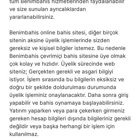
tüm Benimbahis hizmetlerinden faydalanabilir
ve size sunulan ayrıcalıklardan
yararlanabilirsiniz.
Benimbahis online bahis sitesi, diğer birçok
sitenin aksine üyelik işlemlerinde sizden
gereksiz ve kişisel bilgiler istemez. Bu nedenle
Benimbahis çevrimiçi bahis sitesine üye olmak
çok kolay ve hızlıdır. Üyelik sürecinde web
siteniz; Gerçekten gerekli ve asgari bilgiyi
istiyor. İşlem sırasında bu bilgilerin eksiksiz ve
doğru bir şekilde doldurulması durumunda
üyelik işleminiz onaylanacaktır. Daha sonra giriş
yapabilir ve bahis oynamaya başlayabilirsiniz.
Yatırım yaparken veya para çekerken girmeniz
gereken hesap bilgileri dışında bilgileriniz gerekli
değildir veya başka herhangi bir işlem için
kullanılmaz.