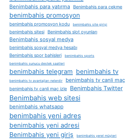
Benimbahis para yatırma
Benimbahis para çekme
benimbahis promosyon
benimbahis promosyon kodu
benimbahis site girişi
benimbahis sitesi
Benimbahis slot oyunları
Benimbahis sosyal medya
benimbahis sosyal medya hesabı
Benimbahis spor bahisleri
benimbahis sports
benimbahis sunucu destek saatleri
benimbahis telegram
benimbahis tv
benimbahis tv canli maç
benimbahis tv avantajları nelerdir
Benimbahis Twitter
benimbahis tv canli maç izle
Benimbahis web sitesi
benimbahis whatsapp
benimbahis yeni adres
benimbahis yeni adresi
Benimbahis yeni giriş
benimbahis yerel müşteri