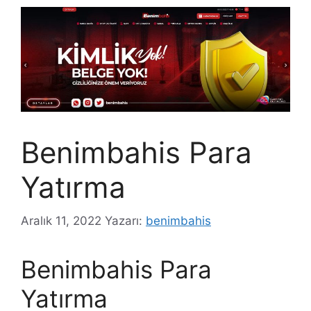
Benimbahis Para
Yatırma
Aralık 11, 2022
Yazarı:
benimbahis
Benimbahis Para
Yatırma