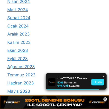
Nisan 2024
Mart 2024
Şubat 2024
Ocak 2024
Aralık 2023
Kasım 2023
Ekim 2023
Eylül 2023
Ağustos 2023
Temmuz 2023
Haziran 2023
Mayıs 2023
×
Nisan 2023
Mart 2023