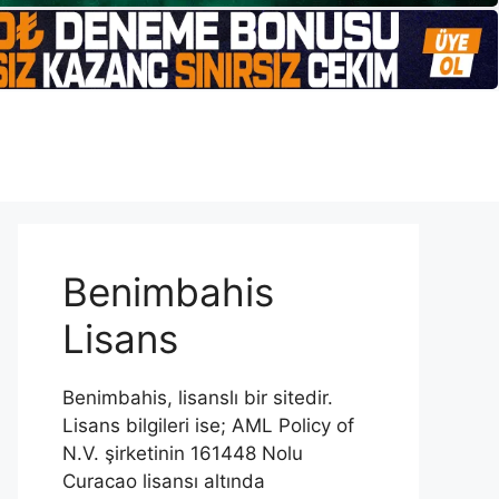
Benimbahis
Lisans
Benimbahis, lisanslı bir sitedir.
Lisans bilgileri ise; AML Policy of
N.V. şirketinin 161448 Nolu
Curacao lisansı altında