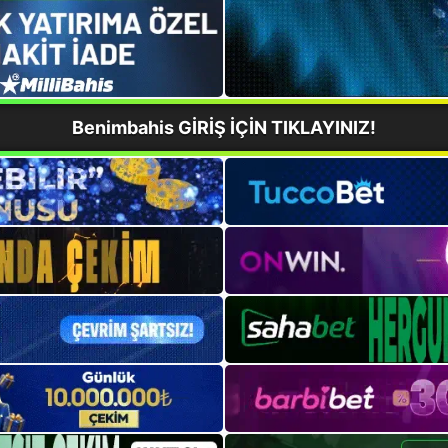
Benimbahis GİRİŞ İÇİN TIKLAYINIZ!