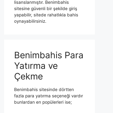
lisanslanmıştır. Benimbahis
sitesine güvenli bir şekilde giriş
yapabilir, sitede rahatlıkla bahis
oynayabilirsiniz.
Benimbahis Para
Yatırma ve
Çekme
Benimbahis sitesinde dörtten
fazla para yatırma seçeneği vardır
bunlardan en popülerleri ise;