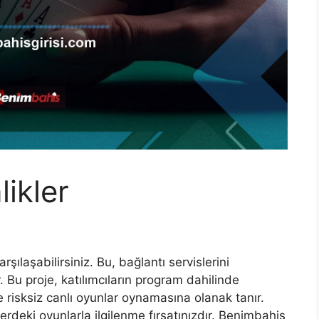
ikler
arşılaşabilirsiniz. Bu, bağlantı servislerini
r. Bu proje, katılımcıların program dahilinde
 risksiz canlı oyunlar oynamasına olanak tanır.
rdeki oyunlarla ilgilenme fırsatınızdır. Benimbahis