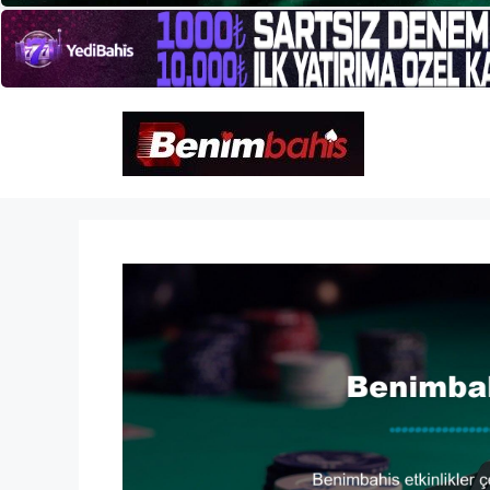
İçeriğe
atla