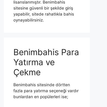
lisanslanmıştır. Benimbahis
sitesine güvenli bir şekilde giriş
yapabilir, sitede rahatlıkla bahis
oynayabilirsiniz.
Benimbahis Para
Yatırma ve
Çekme
Benimbahis sitesinde dörtten
fazla para yatırma seçeneği vardır
bunlardan en popülerleri ise;