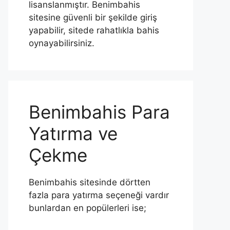
lisanslanmıştır. Benimbahis
sitesine güvenli bir şekilde giriş
yapabilir, sitede rahatlıkla bahis
oynayabilirsiniz.
Benimbahis Para
Yatırma ve
Çekme
Benimbahis sitesinde dörtten
fazla para yatırma seçeneği vardır
bunlardan en popülerleri ise;