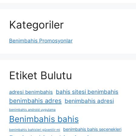
Kategoriler
Benimbahis Promosyonlar
Etiket Bulutu
bahis sitesi benimbahis
adresi benimbahis
benimbahis adres
benimbahis adresi
benimbahis android uygulama
Benimbahis bahis
benimbahis bahis seçenekleri
benimbahis bahisleri güvenilir mi