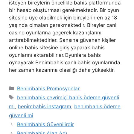
isteyen bireylerin öncelikle bahis platformunda
bir hesap oluşturması gerekmektedir. Bir oyun
sitesine üye olabilmek için bireylerin en az 18
yaşında olmaları gerekmektedir. Bireyler canlı
casino oyunlarına geçerek kazançlarını
arttırabilmektedirler. Şansına güvenen kişiler
online bahis sitesine giriş yaparak bahis
oyunlarını aktarabilirler.Oyunlara bahis
oynayarak Benimbahis canlı bahis oyunlarında
her zaman kazanma olasılığı daha yüksektir.
Kategoriler
Benimbahis Promosyonlar
Etiketler
benimbahis çevrimiçi bahis ödeme güvenli
mi
,
benimbahis instagram
,
benimbahis ödeme
güvenli mi
Benimbahis Güvenilirdir
Benimbahis Alan Adı