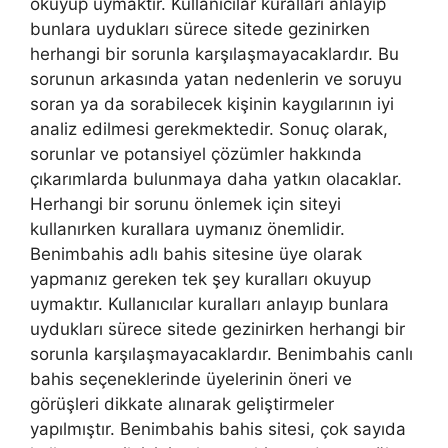
okuyup uymaktır. Kullanıcılar kuralları anlayıp
bunlara uydukları sürece sitede gezinirken
herhangi bir sorunla karşılaşmayacaklardır. Bu
sorunun arkasında yatan nedenlerin ve soruyu
soran ya da sorabilecek kişinin kaygılarının iyi
analiz edilmesi gerekmektedir. Sonuç olarak,
sorunlar ve potansiyel çözümler hakkında
çıkarımlarda bulunmaya daha yatkın olacaklar.
Herhangi bir sorunu önlemek için siteyi
kullanırken kurallara uymanız önemlidir.
Benimbahis adlı bahis sitesine üye olarak
yapmanız gereken tek şey kuralları okuyup
uymaktır. Kullanıcılar kuralları anlayıp bunlara
uydukları sürece sitede gezinirken herhangi bir
sorunla karşılaşmayacaklardır. Benimbahis canlı
bahis seçeneklerinde üyelerinin öneri ve
görüşleri dikkate alınarak geliştirmeler
yapılmıştır. Benimbahis bahis sitesi, çok sayıda