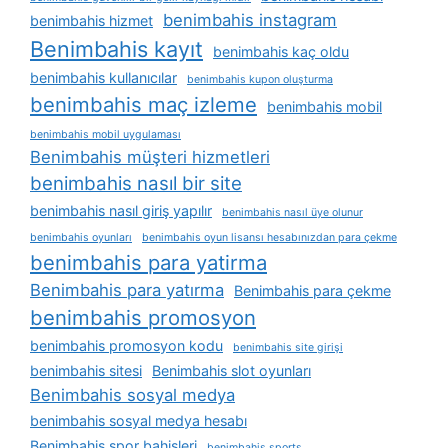
benimbahis instagram
benimbahis hizmet
Benimbahis kayıt
benimbahis kaç oldu
benimbahis kullanıcılar
benimbahis kupon oluşturma
benimbahis maç izleme
benimbahis mobil
benimbahis mobil uygulaması
Benimbahis müşteri hizmetleri
benimbahis nasıl bir site
benimbahis nasıl giriş yapılır
benimbahis nasıl üye olunur
benimbahis oyunları
benimbahis oyun lisansı hesabınızdan para çekme
benimbahis para yatirma
Benimbahis para yatırma
Benimbahis para çekme
benimbahis promosyon
benimbahis promosyon kodu
benimbahis site girişi
benimbahis sitesi
Benimbahis slot oyunları
Benimbahis sosyal medya
benimbahis sosyal medya hesabı
Benimbahis spor bahisleri
benimbahis sports