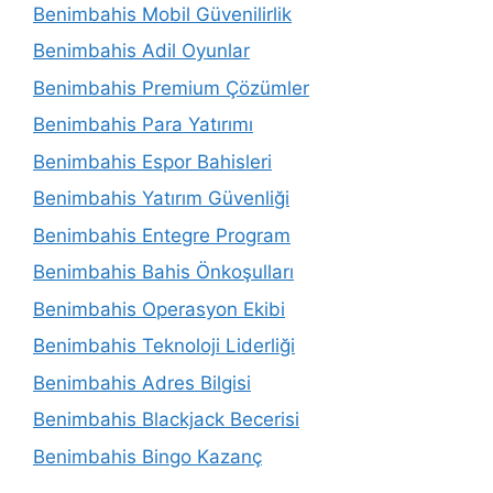
Benimbahis Mobil Güvenilirlik
Benimbahis Adil Oyunlar
Benimbahis Premium Çözümler
Benimbahis Para Yatırımı
Benimbahis Espor Bahisleri
Benimbahis Yatırım Güvenliği
Benimbahis Entegre Program
Benimbahis Bahis Önkoşulları
Benimbahis Operasyon Ekibi
Benimbahis Teknoloji Liderliği
Benimbahis Adres Bilgisi
Benimbahis Blackjack Becerisi
Benimbahis Bingo Kazanç