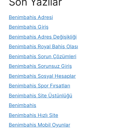
Son Yazılar
Benimbahis Adresi
Benimbahis Giriş
Benimbahis Adres Değişikliği
Benimbahis Royal Bahis Olası
Benimbahis Sorun Çözümleri
Benimbahis Sorunsuz Giriş
Benimbahis Sosyal Hesaplar
Benimbahis Spor Fırsatları
Benimbahis Site Üstünlüğü
Benimbahis
Benimbahis Hızlı Site
Benimbahis Mobil Oyunlar