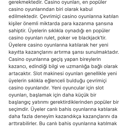
gerekmektedir. Casino oyunları, en popüler
casino oyunlarından biri olarak kabul
edilmektedir. Çevrimiçi casino oyunlarına katılan
kişiler önemli miktarda para kazanma şansına
sahiptir. Üyelerin sıklıkla oynadığı en popüler
casino oyunları rulet, poker ve blackjack’tir.
Üyelere casino oyunlarına katılarak her yeni
kayıtta kazançlarını artırma şansı sunulmaktadır.
Casino oyunlarına geçiş yapan bireylerin
kazancı, edindiği bilgi ve uzmanlığa bağlı olarak
artacaktır. Slot makinesi oyunları genellikle yeni
üyelerin sıklıkla eğlenceli bulduğu çevrimiçi
casino oyunlarıdır. Yeni oyuncular için slot
oyunları, başlamak için daha küçük bir
başlangıç ​​yatırımı gerektirdiklerinden popüler bir
seçimdir. Üyeler canlı bahis oyunlarına katılarak
daha fazla deneyim kazandıkça kazançlarını da
arttırabilirler. Bu canlı bahis oyunlarına katılmak