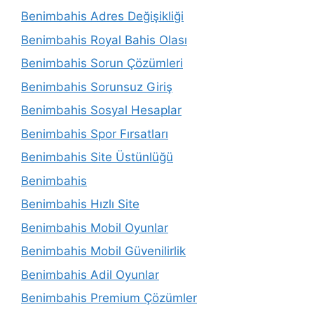
Benimbahis Adres Değişikliği
Benimbahis Royal Bahis Olası
Benimbahis Sorun Çözümleri
Benimbahis Sorunsuz Giriş
Benimbahis Sosyal Hesaplar
Benimbahis Spor Fırsatları
Benimbahis Site Üstünlüğü
Benimbahis
Benimbahis Hızlı Site
Benimbahis Mobil Oyunlar
Benimbahis Mobil Güvenilirlik
Benimbahis Adil Oyunlar
Benimbahis Premium Çözümler