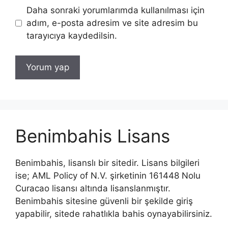
Daha sonraki yorumlarımda kullanılması için
adım, e-posta adresim ve site adresim bu
tarayıcıya kaydedilsin.
Benimbahis Lisans
Benimbahis, lisanslı bir sitedir. Lisans bilgileri
ise; AML Policy of N.V. şirketinin 161448 Nolu
Curacao lisansı altında lisanslanmıştır.
Benimbahis sitesine güvenli bir şekilde giriş
yapabilir, sitede rahatlıkla bahis oynayabilirsiniz.