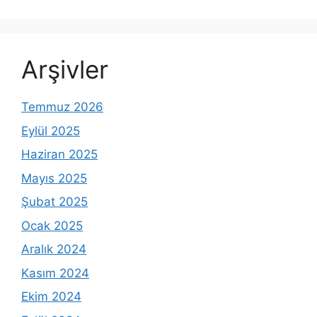
Arşivler
Temmuz 2026
Eylül 2025
Haziran 2025
Mayıs 2025
Şubat 2025
Ocak 2025
Aralık 2024
Kasım 2024
Ekim 2024