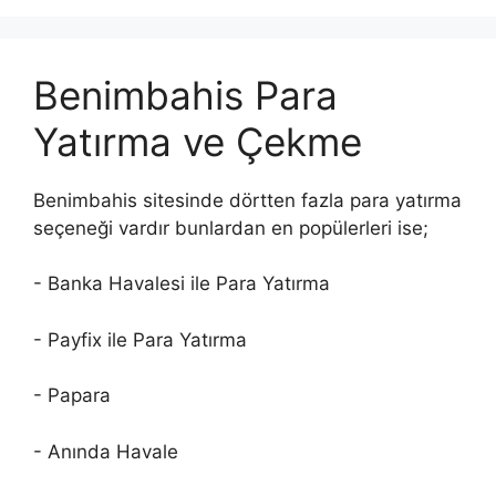
Benimbahis Para
Yatırma ve Çekme
Benimbahis sitesinde dörtten fazla para yatırma
seçeneği vardır bunlardan en popülerleri ise;
- Banka Havalesi ile Para Yatırma
- Payfix ile Para Yatırma
- Papara
- Anında Havale