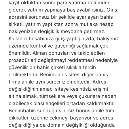
kayıt olduktan sonra para yatırma bölümüne
giderek yatırım yapmaya başlayabilirsiniz. Giriş
adresini sorunsuz bir şekilde ayarlayan bahis
şirketi, yatırım yaptıktan sonra mutlaka hesap
bakiyenizde değişiklik meydana getirmez.
Kullanıcı hesabınıza giriş yaptığınızda, bakiyeniz
üzerinde kontrol ve güvenliği sağlamak çok
önemlidir. Alınan bonusları ve takip edilen
prosedürleri değiştirmeyi reddetmesi nedeniyle
güvenilir bir bahis şirketi sıklıkla tercih
edilmektedir. Benimbahis sitesi diğer bahis
firmaları ile aynı süreci izlemektedir. Adres
değişikliğinin amacı siteye kesintisiz erişimi
altına almak, tümseklere veya çukurlara neden
olabilecek olası engelleri ortadan kaldırmaktır.
Benimbahis sunduğu sınırsız bonusları ile tüm
dikkatleri üzerine çekmeyi başarıyor ve adres
değişikliği ya da domain değişikliği olduğunda