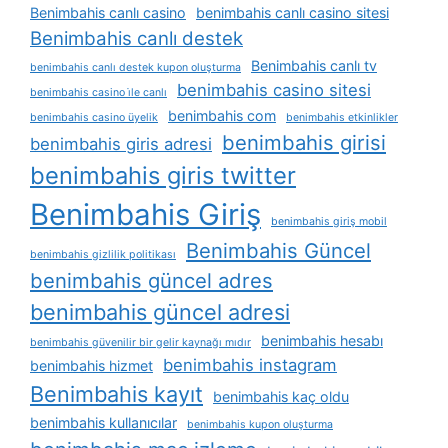
Benimbahis canlı casino
benimbahis canlı casino sitesi
Benimbahis canlı destek
Benimbahis canlı tv
benimbahis canlı destek kupon oluşturma
benimbahis casino sitesi
benimbahis casino i̇le canlı
benimbahis com
benimbahis casino üyelik
benimbahis etkinlikler
benimbahis girisi
benimbahis giris adresi
benimbahis giris twitter
Benimbahis Giriş
benimbahis giriş mobil
Benimbahis Güncel
benimbahis gizlilik politikası
benimbahis güncel adres
benimbahis güncel adresi
benimbahis hesabı
benimbahis güvenilir bir gelir kaynağı mıdır
benimbahis instagram
benimbahis hizmet
Benimbahis kayıt
benimbahis kaç oldu
benimbahis kullanıcılar
benimbahis kupon oluşturma