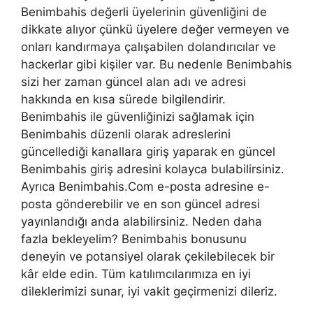
Benimbahis değerli üyelerinin güvenliğini de
dikkate alıyor çünkü üyelere değer vermeyen ve
onları kandırmaya çalışabilen dolandırıcılar ve
hackerlar gibi kişiler var. Bu nedenle Benimbahis
sizi her zaman güncel alan adı ve adresi
hakkında en kısa sürede bilgilendirir.
Benimbahis ile güvenliğinizi sağlamak için
Benimbahis düzenli olarak adreslerini
güncellediği kanallara giriş yaparak en güncel
Benimbahis giriş adresini kolayca bulabilirsiniz.
Ayrıca Benimbahis.Com e-posta adresine e-
posta gönderebilir ve en son güncel adresi
yayınlandığı anda alabilirsiniz. Neden daha
fazla bekleyelim? Benimbahis bonusunu
deneyin ve potansiyel olarak çekilebilecek bir
kâr elde edin. Tüm katılımcılarımıza en iyi
dileklerimizi sunar, iyi vakit geçirmenizi dileriz.