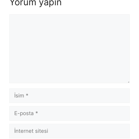
Yorum yapın
Yorum
İsim
E-
posta
İnternet
sitesi