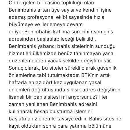
Önde gelen bir casino topluluğu olan
Benimbahis artan üye sayısı ve kendini işine
adamış profesyonel ekibi sayesinde hızla
büyümeye ve ilerlemeye devam
ediyor.Benimbahis katılma sürecinin son giriş
adresinden başlatılabileceği belirtildi.
Benimbahis yabancı bahis sitelerinin sunduğu
hizmetleri ülkemizde henüz tanınmayan yasal
düzenlemelere uyacak şekilde değiştirmiştir.
Sonuç olarak, bu siteler sürekli olarak güvenlik
önlemlerine tabi tutulmaktadır. BTK’nın artık
haftada en az dört kez uygulanan yasal
önlemleri doğrultusunda sık sık adres değiştiren
lisanslı bir bahis sitesi mi arıyorsunuz? Her
zaman yenilenen Benimbahis adresini
kullanarak hesap oluşturma işlemini
başlatmanız önemle tavsiye edilir. Bahis sitesine
kayıt olduktan sonra para yatırma bölümüne