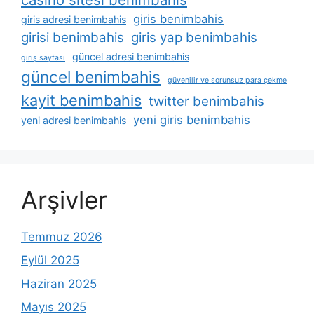
giris benimbahis
giris adresi benimbahis
girisi benimbahis
giris yap benimbahis
güncel adresi benimbahis
giriş sayfası
güncel benimbahis
güvenilir ve sorunsuz para çekme
kayit benimbahis
twitter benimbahis
yeni giris benimbahis
yeni adresi benimbahis
Arşivler
Temmuz 2026
Eylül 2025
Haziran 2025
Mayıs 2025