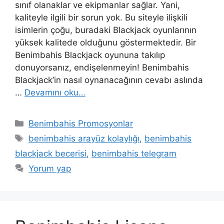
sınıf olanaklar ve ekipmanlar sağlar. Yani,
kaliteyle ilgili bir sorun yok. Bu siteyle ilişkili
isimlerin çoğu, buradaki Blackjack oyunlarının
yüksek kalitede olduğunu göstermektedir. Bir
Benimbahis Blackjack oyununa takılıp
donuyorsanız, endişelenmeyin! Benimbahis
Blackjack’in nasıl oynanacağının cevabı aslında
…
Devamını oku…
Kategoriler
Benimbahis Promosyonlar
Etiketler
benimbahis arayüz kolaylığı
,
benimbahis
blackjack becerisi
,
benimbahis telegram
Yorum yap