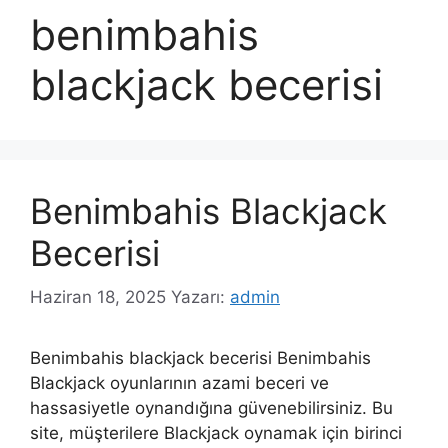
benimbahis
blackjack becerisi
Benimbahis Blackjack
Becerisi
Haziran 18, 2025
Yazarı:
admin
Benimbahis blackjack becerisi Benimbahis
Blackjack oyunlarının azami beceri ve
hassasiyetle oynandığına güvenebilirsiniz. Bu
site, müşterilere Blackjack oynamak için birinci