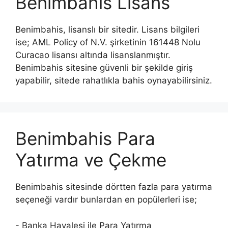
Benimbahis Lisans
Benimbahis, lisanslı bir sitedir. Lisans bilgileri
ise; AML Policy of N.V. şirketinin 161448 Nolu
Curacao lisansı altında lisanslanmıştır.
Benimbahis sitesine güvenli bir şekilde giriş
yapabilir, sitede rahatlıkla bahis oynayabilirsiniz.
Benimbahis Para
Yatırma ve Çekme
Benimbahis sitesinde dörtten fazla para yatırma
seçeneği vardır bunlardan en popülerleri ise;
- Banka Havalesi ile Para Yatırma