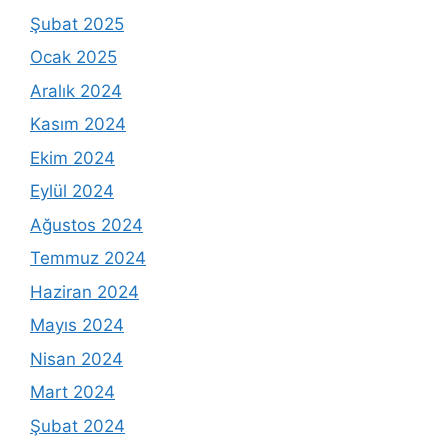
Şubat 2025
Ocak 2025
Aralık 2024
Kasım 2024
Ekim 2024
Eylül 2024
Ağustos 2024
Temmuz 2024
Haziran 2024
Mayıs 2024
Nisan 2024
Mart 2024
Şubat 2024