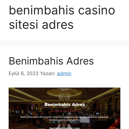
benimbahis casino
sitesi adres
Benimbahis Adres
Eylül 6, 2023
Yazarı:
admin