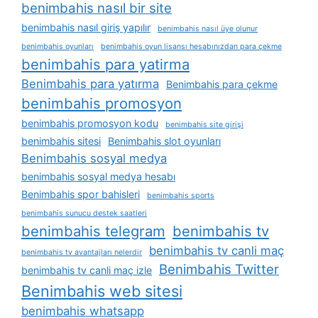
benimbahis nasıl bir site
benimbahis nasıl giriş yapılır
benimbahis nasıl üye olunur
benimbahis oyunları
benimbahis oyun lisansı hesabınızdan para çekme
benimbahis para yatirma
Benimbahis para yatırma
Benimbahis para çekme
benimbahis promosyon
benimbahis promosyon kodu
benimbahis site girişi
benimbahis sitesi
Benimbahis slot oyunları
Benimbahis sosyal medya
benimbahis sosyal medya hesabı
Benimbahis spor bahisleri
benimbahis sports
benimbahis sunucu destek saatleri
benimbahis telegram
benimbahis tv
benimbahis tv canli maç
benimbahis tv avantajları nelerdir
Benimbahis Twitter
benimbahis tv canli maç izle
Benimbahis web sitesi
benimbahis whatsapp