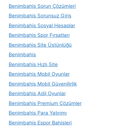
Benimbahis Sorun Çözümleri
Benimbahis Sorunsuz Giriş
Benimbahis Sosyal Hesaplar
Benimbahis Spor Fırsatları
Benimbahis Site Üstünlüğü
Benimbahis
Benimbahis Hızlı Site
Benimbahis Mobil Oyunlar
Benimbahis Mobil Güvenilirlik
Benimbahis Adil Oyunlar
Benimbahis Premium Çözümler
Benimbahis Para Yatırımı
Benimbahis Espor Bahisleri