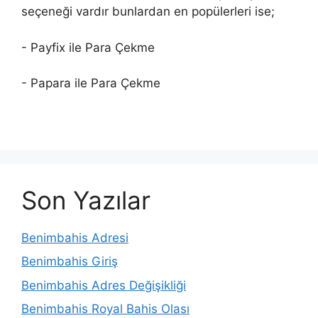
seçeneği vardır bunlardan en popülerleri ise;
- Payfix ile Para Çekme
- Papara ile Para Çekme
Son Yazılar
Benimbahis Adresi
Benimbahis Giriş
Benimbahis Adres Değişikliği
Benimbahis Royal Bahis Olası