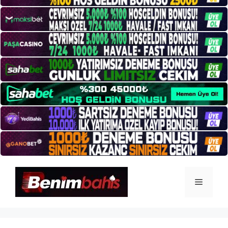
İçeriğe
atla
Menü