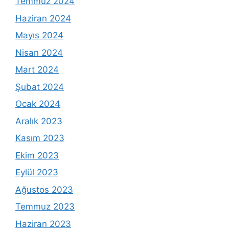
Temmuz 2024
Haziran 2024
Mayıs 2024
Nisan 2024
Mart 2024
Şubat 2024
Ocak 2024
Aralık 2023
Kasım 2023
Ekim 2023
Eylül 2023
Ağustos 2023
Temmuz 2023
Haziran 2023