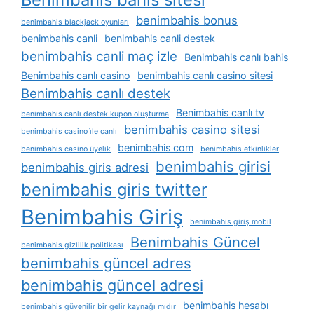
benimbahis bonus
benimbahis blackjack oyunları
benimbahis canli
benimbahis canli destek
benimbahis canli maç izle
Benimbahis canlı bahis
Benimbahis canlı casino
benimbahis canlı casino sitesi
Benimbahis canlı destek
Benimbahis canlı tv
benimbahis canlı destek kupon oluşturma
benimbahis casino sitesi
benimbahis casino i̇le canlı
benimbahis com
benimbahis casino üyelik
benimbahis etkinlikler
benimbahis girisi
benimbahis giris adresi
benimbahis giris twitter
Benimbahis Giriş
benimbahis giriş mobil
Benimbahis Güncel
benimbahis gizlilik politikası
benimbahis güncel adres
benimbahis güncel adresi
benimbahis hesabı
benimbahis güvenilir bir gelir kaynağı mıdır