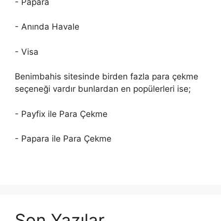
- Papara
- Anında Havale
- Visa
Benimbahis sitesinde birden fazla para çekme
seçeneği vardır bunlardan en popülerleri ise;
- Payfix ile Para Çekme
- Papara ile Para Çekme
Son Yazılar