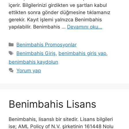
içerir. Bilgilerinizi girdikten ve şartları kabul
ettikten sonra gönder düğmesine tıklamanız
gerekir. Kayıt işlemi yalnızca Benimbahis
yapılabilir. Benimbahis …
Devamını oku…
Kategoriler
Benimbahis Promosyonlar
Etiketler
Benimbahis Giriş
,
benimbahis giris yap
,
benimbahis kaydolun
Yorum yap
Benimbahis Lisans
Benimbahis, lisanslı bir sitedir. Lisans bilgileri
ise; AML Policy of N.V. şirketinin 161448 Nolu