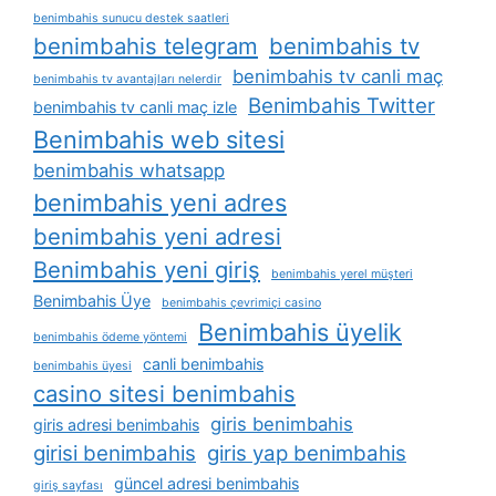
benimbahis sunucu destek saatleri
benimbahis telegram
benimbahis tv
benimbahis tv canli maç
benimbahis tv avantajları nelerdir
Benimbahis Twitter
benimbahis tv canli maç izle
Benimbahis web sitesi
benimbahis whatsapp
benimbahis yeni adres
benimbahis yeni adresi
Benimbahis yeni giriş
benimbahis yerel müşteri
Benimbahis Üye
benimbahis çevrimiçi casino
Benimbahis üyelik
benimbahis ödeme yöntemi
canli benimbahis
benimbahis üyesi
casino sitesi benimbahis
giris benimbahis
giris adresi benimbahis
girisi benimbahis
giris yap benimbahis
güncel adresi benimbahis
giriş sayfası