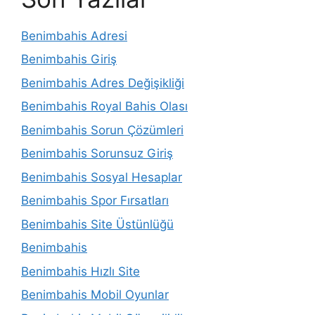
Benimbahis Adresi
Benimbahis Giriş
Benimbahis Adres Değişikliği
Benimbahis Royal Bahis Olası
Benimbahis Sorun Çözümleri
Benimbahis Sorunsuz Giriş
Benimbahis Sosyal Hesaplar
Benimbahis Spor Fırsatları
Benimbahis Site Üstünlüğü
Benimbahis
Benimbahis Hızlı Site
Benimbahis Mobil Oyunlar