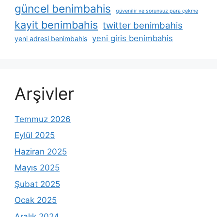
güncel benimbahis
güvenilir ve sorunsuz para çekme
kayit benimbahis
twitter benimbahis
yeni giris benimbahis
yeni adresi benimbahis
Arşivler
Temmuz 2026
Eylül 2025
Haziran 2025
Mayıs 2025
Şubat 2025
Ocak 2025
Aralık 2024