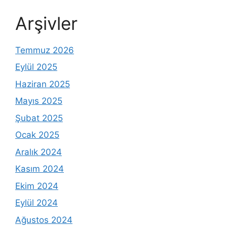
Arşivler
Temmuz 2026
Eylül 2025
Haziran 2025
Mayıs 2025
Şubat 2025
Ocak 2025
Aralık 2024
Kasım 2024
Ekim 2024
Eylül 2024
Ağustos 2024