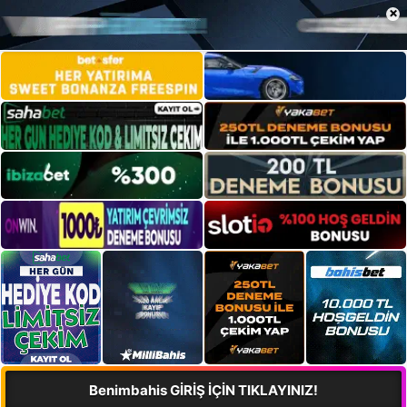
×
Benimbahis GİRİŞ İÇİN TIKLAYINIZ!