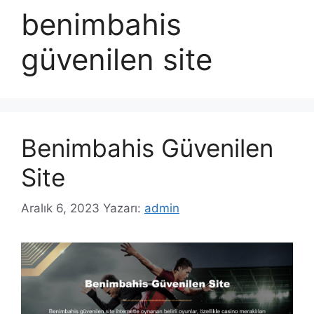
benimbahis
güvenilen site
Benimbahis Güvenilen
Site
Aralık 6, 2023
Yazarı:
admin