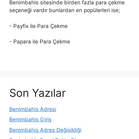
Benimbahis sitesinde birden fazla para çekme
seçeneği vardır bunlardan en popülerleri ise;
- Payfix ile Para Çekme
- Papara ile Para Çekme
Son Yazılar
Benimbahis Adresi
Benimbahis Giriş
Benimbahis Adres Değişikliği