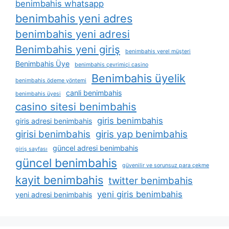
benimbahis whatsapp
benimbahis yeni adres
benimbahis yeni adresi
Benimbahis yeni giriş
benimbahis yerel müşteri
Benimbahis Üye
benimbahis çevrimiçi casino
Benimbahis üyelik
benimbahis ödeme yöntemi
canli benimbahis
benimbahis üyesi
casino sitesi benimbahis
giris benimbahis
giris adresi benimbahis
girisi benimbahis
giris yap benimbahis
güncel adresi benimbahis
giriş sayfası
güncel benimbahis
güvenilir ve sorunsuz para çekme
kayit benimbahis
twitter benimbahis
yeni giris benimbahis
yeni adresi benimbahis