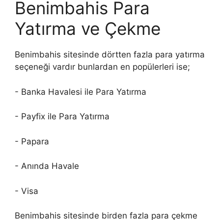
Benimbahis Para
Yatırma ve Çekme
Benimbahis sitesinde dörtten fazla para yatırma
seçeneği vardır bunlardan en popülerleri ise;
- Banka Havalesi ile Para Yatırma
- Payfix ile Para Yatırma
- Papara
- Anında Havale
- Visa
Benimbahis sitesinde birden fazla para çekme