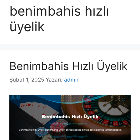
benimbahis hızlı
üyelik
Benimbahis Hızlı Üyelik
Şubat 1, 2025
Yazarı:
admin