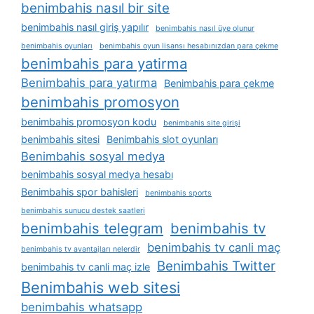
benimbahis nasıl bir site
benimbahis nasıl giriş yapılır
benimbahis nasıl üye olunur
benimbahis oyunları
benimbahis oyun lisansı hesabınızdan para çekme
benimbahis para yatirma
Benimbahis para yatırma
Benimbahis para çekme
benimbahis promosyon
benimbahis promosyon kodu
benimbahis site girişi
benimbahis sitesi
Benimbahis slot oyunları
Benimbahis sosyal medya
benimbahis sosyal medya hesabı
Benimbahis spor bahisleri
benimbahis sports
benimbahis sunucu destek saatleri
benimbahis telegram
benimbahis tv
benimbahis tv canli maç
benimbahis tv avantajları nelerdir
Benimbahis Twitter
benimbahis tv canli maç izle
Benimbahis web sitesi
benimbahis whatsapp