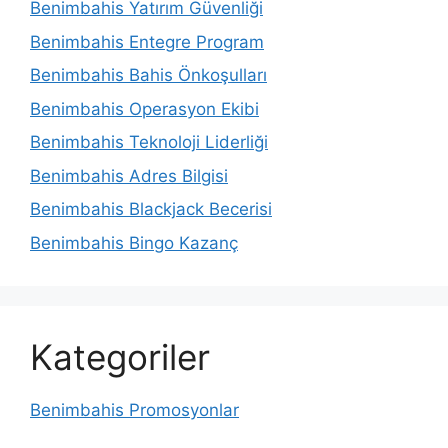
Benimbahis Yatırım Güvenliği
Benimbahis Entegre Program
Benimbahis Bahis Önkoşulları
Benimbahis Operasyon Ekibi
Benimbahis Teknoloji Liderliği
Benimbahis Adres Bilgisi
Benimbahis Blackjack Becerisi
Benimbahis Bingo Kazanç
Kategoriler
Benimbahis Promosyonlar