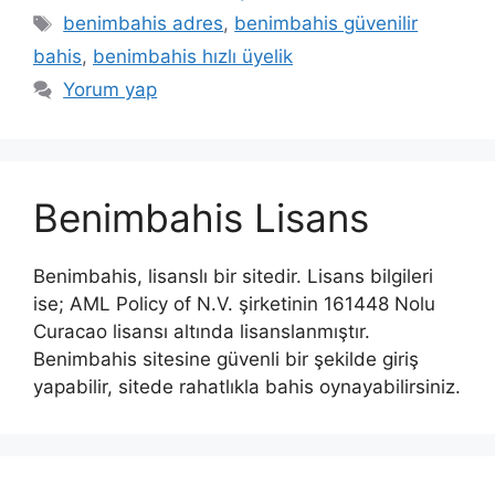
Etiketler
benimbahis adres
,
benimbahis güvenilir
bahis
,
benimbahis hızlı üyelik
Yorum yap
Benimbahis Lisans
Benimbahis, lisanslı bir sitedir. Lisans bilgileri
ise; AML Policy of N.V. şirketinin 161448 Nolu
Curacao lisansı altında lisanslanmıştır.
Benimbahis sitesine güvenli bir şekilde giriş
yapabilir, sitede rahatlıkla bahis oynayabilirsiniz.