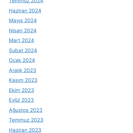
Temmuz 2024
Haziran 2024
Mayıs 2024
Nisan 2024
Mart 2024
Şubat 2024
Ocak 2024
Aralık 2023
Kasım 2023
Ekim 2023
Eylül 2023
Ağustos 2023
Temmuz 2023
Haziran 2023