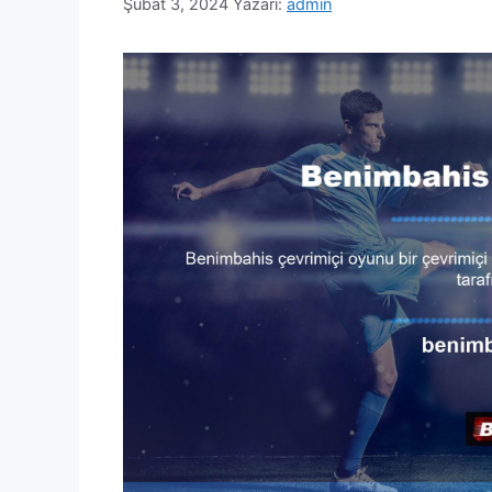
Şubat 3, 2024
Yazarı:
admin