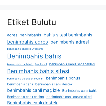
Etiket Bulutu
bahis sitesi benimbahis
adresi benimbahis
benimbahis adres
benimbahis adresi
benimbahis android uygulama
Benimbahis bahis
benimbahis bahis seçenekleri
benimbahis bahisleri güvenilir mi
Benimbahis bahis sitesi
benimbahis bonus
benimbahis blackjack oyunları
benimbahis canli
benimbahis canli destek
benimbahis canli maç izle
Benimbahis canlı bahis
Benimbahis canlı casino
benimbahis canlı casino sitesi
Benimbahis canlı destek