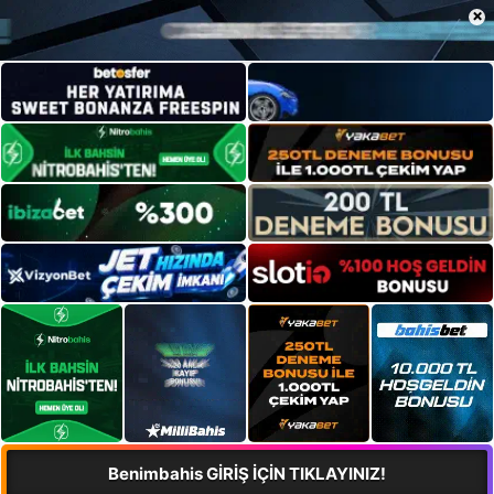
×
Benimbahis GİRİŞ İÇİN TIKLAYINIZ!