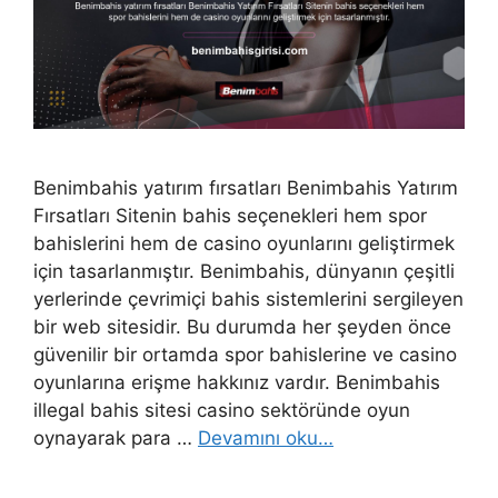
Benimbahis yatırım fırsatları Benimbahis Yatırım
Fırsatları Sitenin bahis seçenekleri hem spor
bahislerini hem de casino oyunlarını geliştirmek
için tasarlanmıştır. Benimbahis, dünyanın çeşitli
yerlerinde çevrimiçi bahis sistemlerini sergileyen
bir web sitesidir. Bu durumda her şeyden önce
güvenilir bir ortamda spor bahislerine ve casino
oyunlarına erişme hakkınız vardır. Benimbahis
illegal bahis sitesi casino sektöründe oyun
oynayarak para …
Devamını oku…