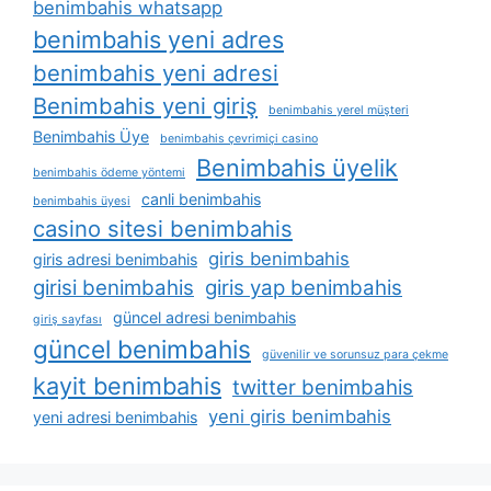
benimbahis whatsapp
benimbahis yeni adres
benimbahis yeni adresi
Benimbahis yeni giriş
benimbahis yerel müşteri
Benimbahis Üye
benimbahis çevrimiçi casino
Benimbahis üyelik
benimbahis ödeme yöntemi
canli benimbahis
benimbahis üyesi
casino sitesi benimbahis
giris benimbahis
giris adresi benimbahis
girisi benimbahis
giris yap benimbahis
güncel adresi benimbahis
giriş sayfası
güncel benimbahis
güvenilir ve sorunsuz para çekme
kayit benimbahis
twitter benimbahis
yeni giris benimbahis
yeni adresi benimbahis