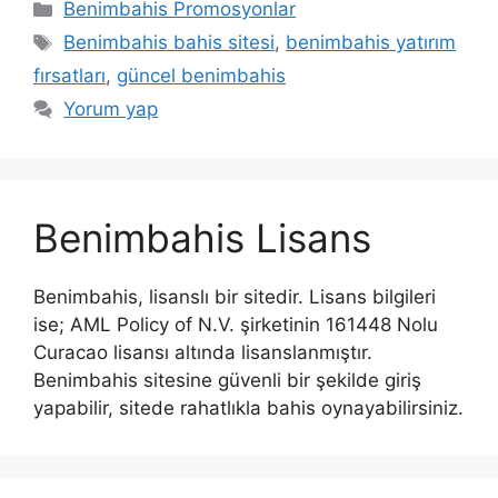
Kategoriler
Benimbahis Promosyonlar
Etiketler
Benimbahis bahis sitesi
,
benimbahis yatırım
fırsatları
,
güncel benimbahis
Yorum yap
Benimbahis Lisans
Benimbahis, lisanslı bir sitedir. Lisans bilgileri
ise; AML Policy of N.V. şirketinin 161448 Nolu
Curacao lisansı altında lisanslanmıştır.
Benimbahis sitesine güvenli bir şekilde giriş
yapabilir, sitede rahatlıkla bahis oynayabilirsiniz.