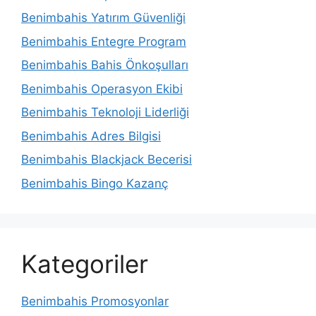
Benimbahis Yatırım Güvenliği
Benimbahis Entegre Program
Benimbahis Bahis Önkoşulları
Benimbahis Operasyon Ekibi
Benimbahis Teknoloji Liderliği
Benimbahis Adres Bilgisi
Benimbahis Blackjack Becerisi
Benimbahis Bingo Kazanç
Kategoriler
Benimbahis Promosyonlar