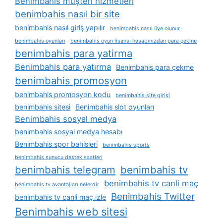
Benimbahis müşteri hizmetleri
benimbahis nasıl bir site
benimbahis nasıl giriş yapılır
benimbahis nasıl üye olunur
benimbahis oyunları
benimbahis oyun lisansı hesabınızdan para çekme
benimbahis para yatirma
Benimbahis para yatırma
Benimbahis para çekme
benimbahis promosyon
benimbahis promosyon kodu
benimbahis site girişi
benimbahis sitesi
Benimbahis slot oyunları
Benimbahis sosyal medya
benimbahis sosyal medya hesabı
Benimbahis spor bahisleri
benimbahis sports
benimbahis sunucu destek saatleri
benimbahis telegram
benimbahis tv
benimbahis tv canli maç
benimbahis tv avantajları nelerdir
Benimbahis Twitter
benimbahis tv canli maç izle
Benimbahis web sitesi