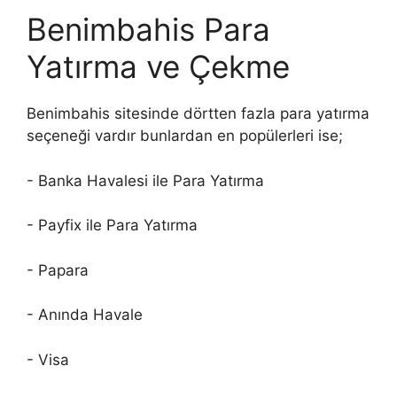
Benimbahis Para
Yatırma ve Çekme
Benimbahis sitesinde dörtten fazla para yatırma
seçeneği vardır bunlardan en popülerleri ise;
- Banka Havalesi ile Para Yatırma
- Payfix ile Para Yatırma
- Papara
- Anında Havale
- Visa