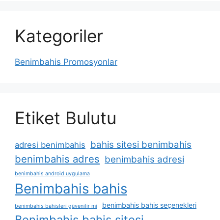
Kategoriler
Benimbahis Promosyonlar
Etiket Bulutu
bahis sitesi benimbahis
adresi benimbahis
benimbahis adres
benimbahis adresi
benimbahis android uygulama
Benimbahis bahis
benimbahis bahis seçenekleri
benimbahis bahisleri güvenilir mi
Benimbahis bahis sitesi