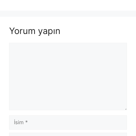
Yorum yapın
Yorum
İsim
E-