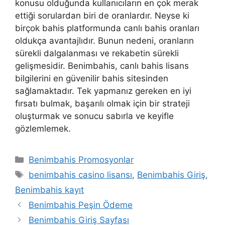
konusu olduğunda kullanıcıların en çok merak
ettiği sorulardan biri de oranlardır. Neyse ki
birçok bahis platformunda canlı bahis oranları
oldukça avantajlıdır. Bunun nedeni, oranların
sürekli dalgalanması ve rekabetin sürekli
gelişmesidir. Benimbahis, canlı bahis lisans
bilgilerini en güvenilir bahis sitesinden
sağlamaktadır. Tek yapmanız gereken en iyi
fırsatı bulmak, başarılı olmak için bir strateji
oluşturmak ve sonucu sabırla ve keyifle
gözlemlemek.
Kategoriler
Benimbahis Promosyonlar
Etiketler
benimbahis casino lisansı
,
Benimbahis Giriş
,
Benimbahis kayıt
Benimbahis Peşin Ödeme
Benimbahis Giriş Sayfası