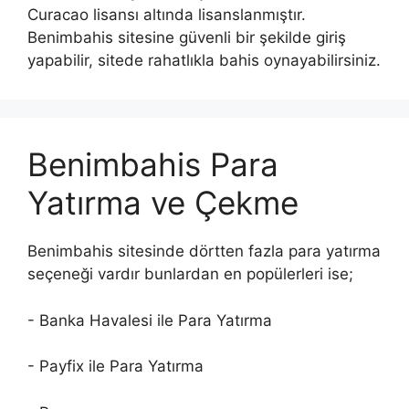
Curacao lisansı altında lisanslanmıştır.
Benimbahis sitesine güvenli bir şekilde giriş
yapabilir, sitede rahatlıkla bahis oynayabilirsiniz.
Benimbahis Para
Yatırma ve Çekme
Benimbahis sitesinde dörtten fazla para yatırma
seçeneği vardır bunlardan en popülerleri ise;
- Banka Havalesi ile Para Yatırma
- Payfix ile Para Yatırma