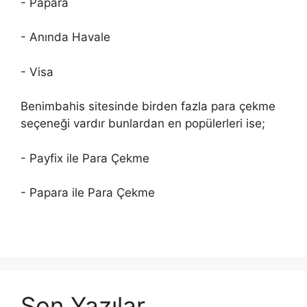
- Papara
- Anında Havale
- Visa
Benimbahis sitesinde birden fazla para çekme
seçeneği vardır bunlardan en popülerleri ise;
- Payfix ile Para Çekme
- Papara ile Para Çekme
Son Yazılar