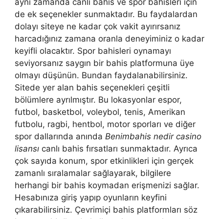
aynı zamanda canlı bahis ve spor bahisleri için
de ek seçenekler sunmaktadır. Bu faydalardan
dolayı siteye ne kadar çok vakit ayırırsanız
harcadığınız zamana oranla deneyiminiz o kadar
keyifli olacaktır. Spor bahisleri oynamayı
seviyorsanız saygın bir bahis platformuna üye
olmayı düşünün. Bundan faydalanabilirsiniz.
Sitede yer alan bahis seçenekleri çeşitli
bölümlere ayrılmıştır. Bu lokasyonlar espor,
futbol, ​​basketbol, ​​voleybol, tenis, Amerikan
futbolu, ragbi, hentbol, ​​motor sporları ve diğer
spor dallarında anında
Benimbahis nedir casino
lisansı
canlı bahis fırsatları sunmaktadır. Ayrıca
çok sayıda konum, spor etkinlikleri için gerçek
zamanlı sıralamalar sağlayarak, bilgilere
herhangi bir bahis koymadan erişmenizi sağlar.
Hesabınıza giriş yapıp oyunların keyfini
çıkarabilirsiniz. Çevrimiçi bahis platformları söz