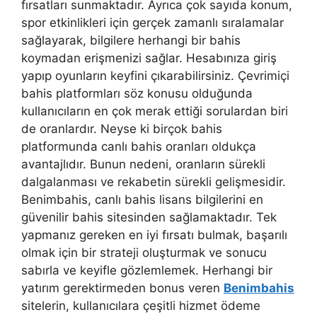
fırsatları sunmaktadır. Ayrıca çok sayıda konum,
spor etkinlikleri için gerçek zamanlı sıralamalar
sağlayarak, bilgilere herhangi bir bahis
koymadan erişmenizi sağlar. Hesabınıza giriş
yapıp oyunların keyfini çıkarabilirsiniz. Çevrimiçi
bahis platformları söz konusu olduğunda
kullanıcıların en çok merak ettiği sorulardan biri
de oranlardır. Neyse ki birçok bahis
platformunda canlı bahis oranları oldukça
avantajlıdır. Bunun nedeni, oranların sürekli
dalgalanması ve rekabetin sürekli gelişmesidir.
Benimbahis, canlı bahis lisans bilgilerini en
güvenilir bahis sitesinden sağlamaktadır. Tek
yapmanız gereken en iyi fırsatı bulmak, başarılı
olmak için bir strateji oluşturmak ve sonucu
sabırla ve keyifle gözlemlemek. Herhangi bir
yatırım gerektirmeden bonus veren
Benimbahis
sitelerin, kullanıcılara çeşitli hizmet ödeme