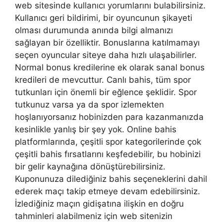
web sitesinde kullanıcı yorumlarını bulabilirsiniz.
Kullanıcı geri bildirimi, bir oyuncunun şikayeti
olması durumunda anında bilgi almanızı
sağlayan bir özelliktir. Bonuslarına katılmamayı
seçen oyuncular siteye daha hızlı ulaşabilirler.
Normal bonus kredilerine ek olarak sanal bonus
kredileri de mevcuttur. Canlı bahis, tüm spor
tutkunları için önemli bir eğlence şeklidir. Spor
tutkunuz varsa ya da spor izlemekten
hoşlanıyorsanız hobinizden para kazanmanızda
kesinlikle yanlış bir şey yok. Online bahis
platformlarında, çeşitli spor kategorilerinde çok
çeşitli bahis fırsatlarını keşfedebilir, bu hobinizi
bir gelir kaynağına dönüştürebilirsiniz.
Kuponunuza dilediğiniz bahis seçeneklerini dahil
ederek maçı takip etmeye devam edebilirsiniz.
İzlediğiniz maçın gidişatına ilişkin en doğru
tahminleri alabilmeniz için web sitenizin