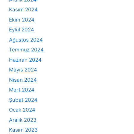
Kasım 2024
Ekim 2024
Eylül 2024
Ağustos 2024
Temmuz 2024
Haziran 2024
Mayıs 2024
Nisan 2024
Mart 2024
Şubat 2024
Ocak 2024
Aralık 2023
Kasım 2023