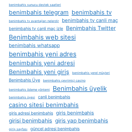
benimbahis sunucu destek saatleri
benimbahis telegram
benimbahis tv
benimbahis tv canli maç
benimbahis tv avantajları nelerdir
Benimbahis Twitter
benimbahis tv canli maç izle
Benimbahis web sitesi
benimbahis whatsapp
benimbahis yeni adres
benimbahis yeni adresi
Benimbahis yeni giriş
benimbahis yerel müşteri
Benimbahis Üye
benimbahis çevrimiçi casino
Benimbahis üyelik
benimbahis ödeme yöntemi
canli benimbahis
benimbahis üyesi
casino sitesi benimbahis
giris benimbahis
giris adresi benimbahis
girisi benimbahis
giris yap benimbahis
güncel adresi benimbahis
giriş sayfası