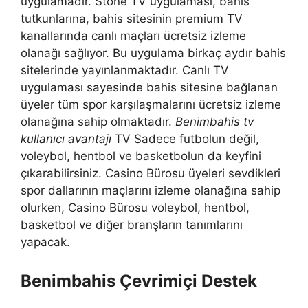
uygulamadır. Stone TV uygulaması, bahis
tutkunlarına, bahis sitesinin premium TV
kanallarında canlı maçları ücretsiz izleme
olanağı sağlıyor. Bu uygulama birkaç aydır bahis
sitelerinde yayınlanmaktadır. Canlı TV
uygulaması sayesinde bahis sitesine bağlanan
üyeler tüm spor karşılaşmalarını ücretsiz izleme
olanağına sahip olmaktadır.
Benimbahis tv
kullanıcı avantajı
TV Sadece futbolun değil,
voleybol, hentbol ve basketbolun da keyfini
çıkarabilirsiniz. Casino Bürosu üyeleri sevdikleri
spor dallarının maçlarını izleme olanağına sahip
olurken, Casino Bürosu voleybol, hentbol, ​​
basketbol ve diğer branşların tanımlarını
yapacak.
Benimbahis Çevrimiçi Destek