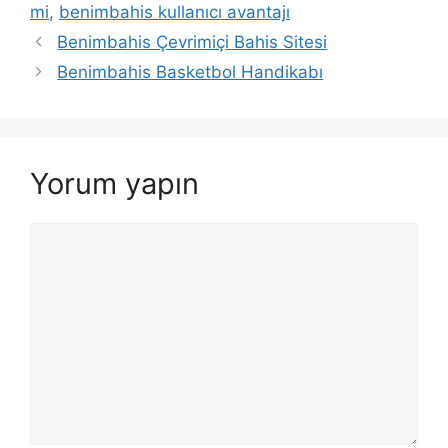
mi
,
benimbahis kullanıcı avantajı
Benimbahis Çevrimiçi Bahis Sitesi
Benimbahis Basketbol Handikabı
Yorum yapın
Yorum