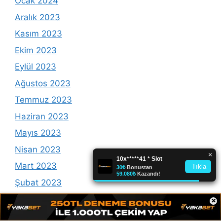
Ocak 2024
Aralık 2023
Kasım 2023
Ekim 2023
Eylül 2023
Ağustos 2023
Temmuz 2023
Haziran 2023
Mayıs 2023
Nisan 2023
Mart 2023
Şubat 2023
Ocak 2023
×
Aralık 2022