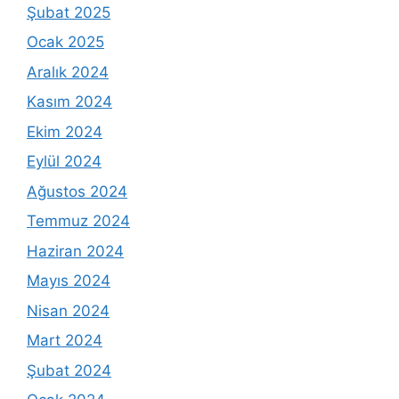
Şubat 2025
Ocak 2025
Aralık 2024
Kasım 2024
Ekim 2024
Eylül 2024
Ağustos 2024
Temmuz 2024
Haziran 2024
Mayıs 2024
Nisan 2024
Mart 2024
Şubat 2024