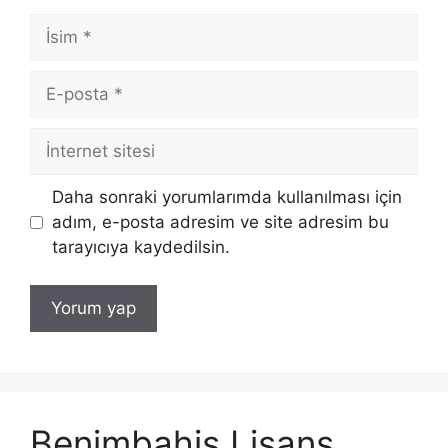
İsim
E-
posta
İnternet
sitesi
Daha sonraki yorumlarımda kullanılması için
adım, e-posta adresim ve site adresim bu
tarayıcıya kaydedilsin.
Benimbahis Lisans