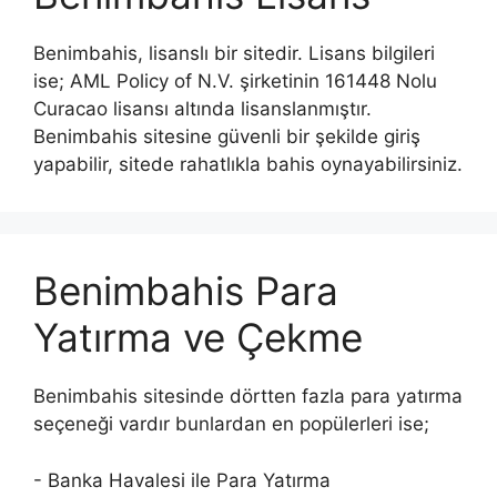
Benimbahis, lisanslı bir sitedir. Lisans bilgileri
ise; AML Policy of N.V. şirketinin 161448 Nolu
Curacao lisansı altında lisanslanmıştır.
Benimbahis sitesine güvenli bir şekilde giriş
yapabilir, sitede rahatlıkla bahis oynayabilirsiniz.
Benimbahis Para
Yatırma ve Çekme
Benimbahis sitesinde dörtten fazla para yatırma
seçeneği vardır bunlardan en popülerleri ise;
- Banka Havalesi ile Para Yatırma