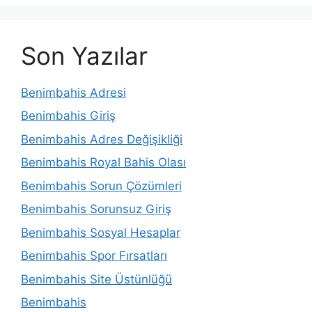
Son Yazılar
Benimbahis Adresi
Benimbahis Giriş
Benimbahis Adres Değişikliği
Benimbahis Royal Bahis Olası
Benimbahis Sorun Çözümleri
Benimbahis Sorunsuz Giriş
Benimbahis Sosyal Hesaplar
Benimbahis Spor Fırsatları
Benimbahis Site Üstünlüğü
Benimbahis